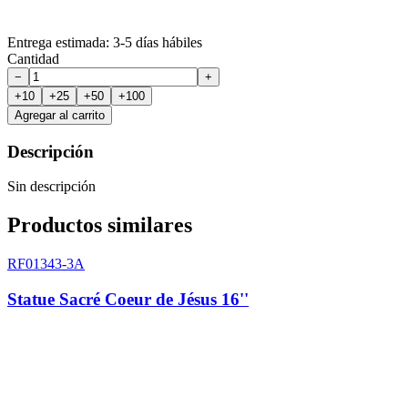
Entrega estimada
: 3-5
días hábiles
Cantidad
−
+
+
10
+
25
+
50
+
100
Agregar al carrito
Descripción
Sin descripción
Productos similares
RF01343-3A
Statue Sacré Coeur de Jésus 16''
Estatuas
RF01343-1A
Statue Sacré Coeur de Jésus 12''