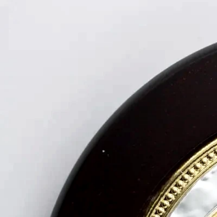
Inicio
/
Tienda
/
Cuadros
/
Marco San Miguel plata esterlina y madera