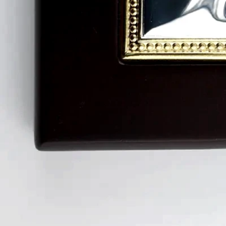
Marco San Miguel plata esterlina y mader
Cuadros
|
TAN141-C-OC
En stock