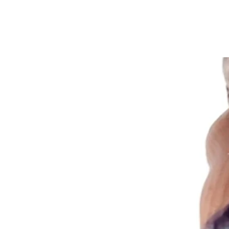
Livraison estimée
: 3-5
jours ouvrables
Quantité
−
+
+
10
+
25
+
50
+
100
Ajouter au panier
Description
Statue St- Joseph 24'' en résine
Articles similaires
RF01343-3A
Statue Sacré Coeur de Jésus 16''
Statues
RF01343-1A
Statue Sacré Coeur de Jésus 12''
Statues